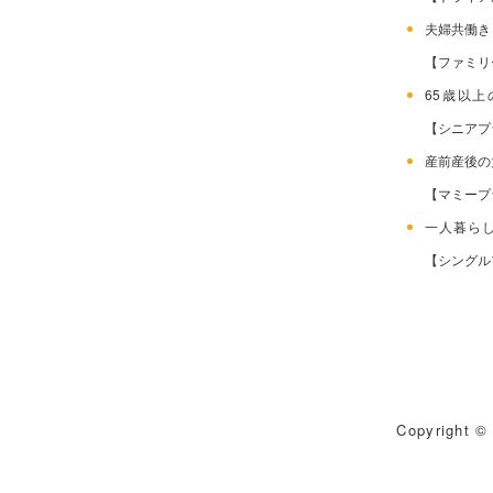
夫婦共働
【ファミリ
65歳以
【シニアプ
産前産後
【マミープ
一人暮ら
【シングル
Copyright © 