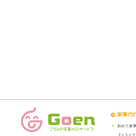
家事代
初めて家
【トライア