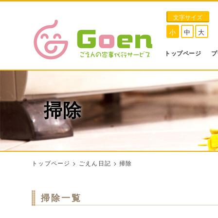
文字サイズ
小
中
大
トップページ
プ
掃除
トップページ
>
ごえん日記
>
掃除
掃除一覧