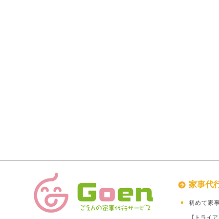
家事代
初めて家
【トライア