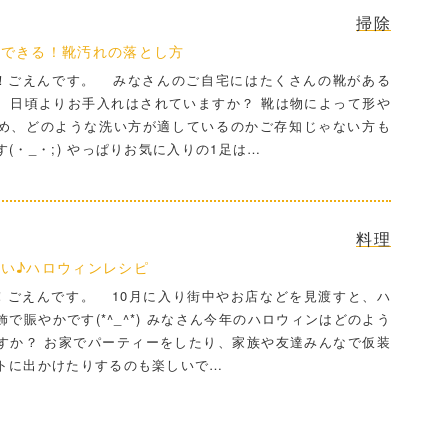
掃除
にできる！靴汚れの落とし方
ごえんです。 みなさんのご自宅にはたくさんの靴がある
、日頃よりお手入れはされていますか？ 靴は物によって形や
め、どのような洗い方が適しているのかご存知じゃない方も
(・_・;) やっぱりお気に入りの1足は…
料理
い♪ハロウィンレシピ
ごえんです。 10月に入り街中やお店などを見渡すと、ハ
で賑やかです(*^_^*) みなさん今年のハロウィンはどのよう
すか？ お家でパーティーをしたり、家族や友達みんなで仮装
トに出かけたりするのも楽しいで…