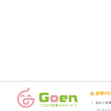
家事代
初めて家
【トライア