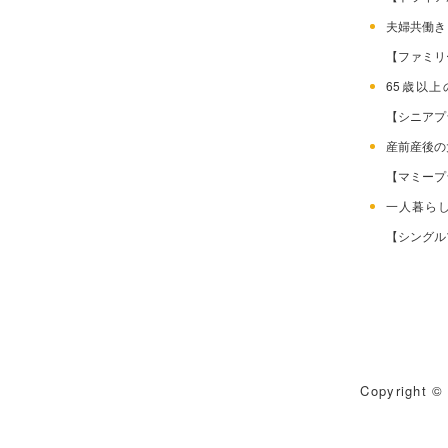
夫婦共働
【ファミリ
65歳以
【シニアプ
産前産後
【マミープ
一人暮ら
【シングル
Copyright © 