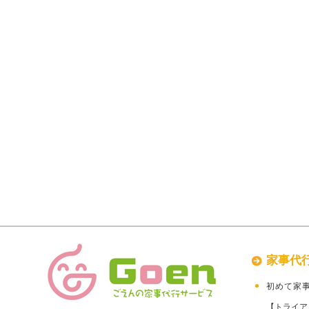
家事代
初めて家
【トライア