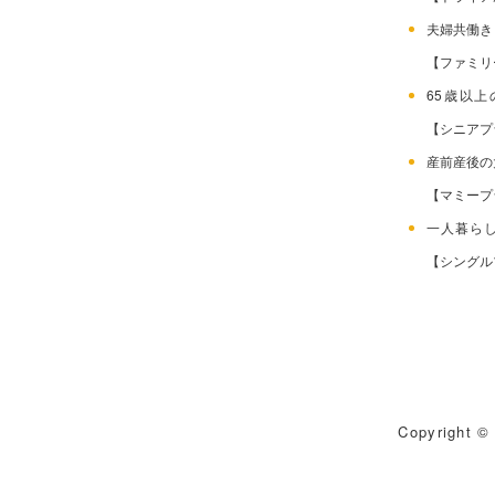
夫婦共働
【ファミリ
65歳以
【シニアプ
産前産後
【マミープ
一人暮ら
【シングル
Copyright © 