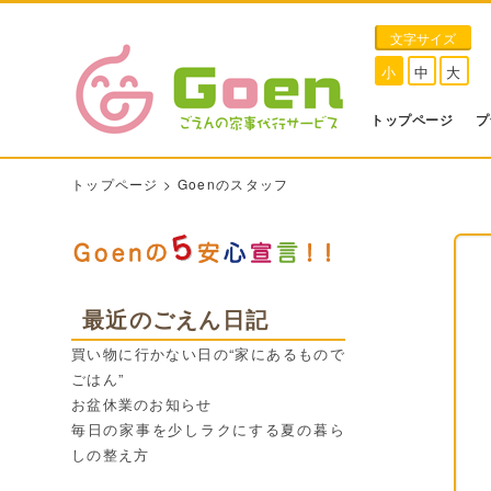
文字サイズ
小
中
大
トップページ
プ
トップページ
>
Goenのスタッフ
最近のごえん日記
買い物に行かない日の“家にあるもので
ごはん”
お盆休業のお知らせ
毎日の家事を少しラクにする夏の暮ら
しの整え方