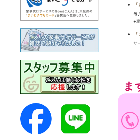
「
毎
※
「
サ
ま