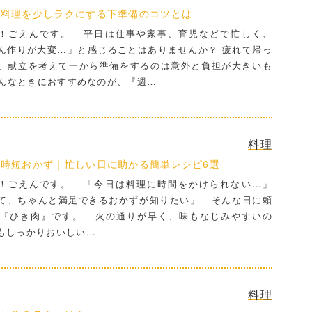
の料理を少しラクにする下準備のコツとは
！ごえんです。 平日は仕事や家事、育児などで忙しく、
ん作りが大変…」と感じることはありませんか？ 疲れて帰っ
、献立を考えて一から準備をするのは意外と負担が大きいも
んなときにおすすめなのが、『週…
料理
時短おかず｜忙しい日に助かる簡単レシピ6選
！ごえんです。 「今日は料理に時間をかけられない…」
て、ちゃんと満足できるおかずが知りたい」 そんな日に頼
『ひき肉』です。 火の通りが早く、味もなじみやすいの
もしっかりおいしい…
料理