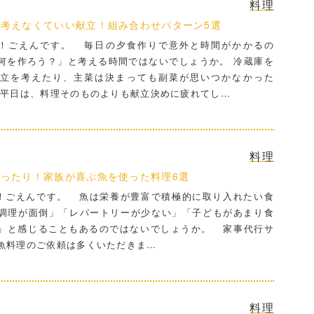
料理
考えなくていい献立！組み合わせパターン5選
！ごえんです。 毎日の夕食作りで意外と時間がかかるの
何を作ろう？」と考える時間ではないでしょうか。 冷蔵庫を
立を考えたり、主菜は決まっても副菜が思いつかなかった
い平日は、料理そのものよりも献立決めに疲れてし…
料理
ったり！家族が喜ぶ魚を使った料理6選
ごえんです。 魚は栄養が豊富で積極的に取り入れたい食
調理が面倒」「レパートリーが少ない」「子どもがあまり食
」と感じることもあるのではないでしょうか。 家事代行サ
魚料理のご依頼は多くいただきま…
料理