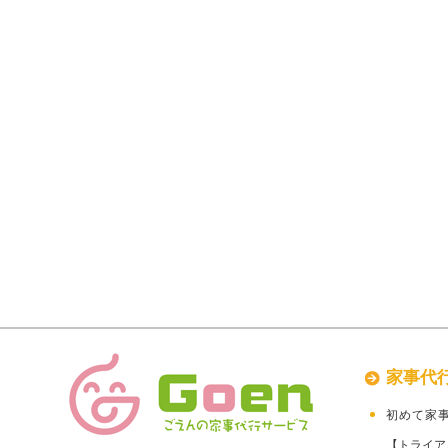
家事代
初めて家
【トライア