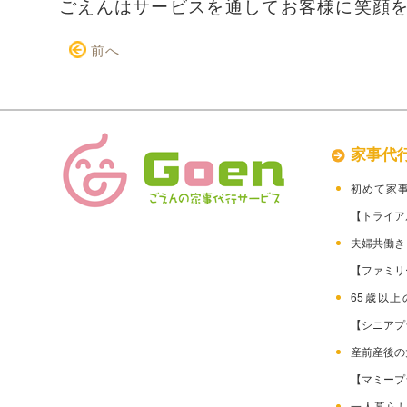
ごえんはサービスを通してお客様に笑顔
前へ
家事代
初めて家
【トライア
夫婦共働
【ファミリ
65歳以
【シニアプ
産前産後
【マミープ
一人暮ら