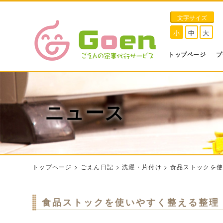
文字サイズ
小
中
大
トップページ
プ
ニュース
トップページ
>
ごえん日記
>
洗濯・片付け
>
食品ストックを
食品ストックを使いやすく整える整理