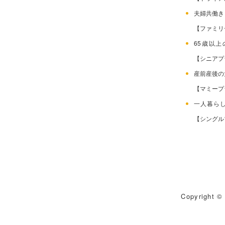
夫婦共働
【ファミリ
65歳以
【シニアプ
産前産後
【マミープ
一人暮ら
【シングル
Copyright © 