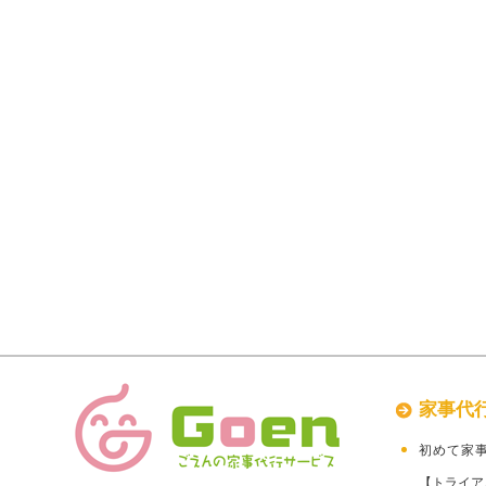
家事代
初めて家
【トライア