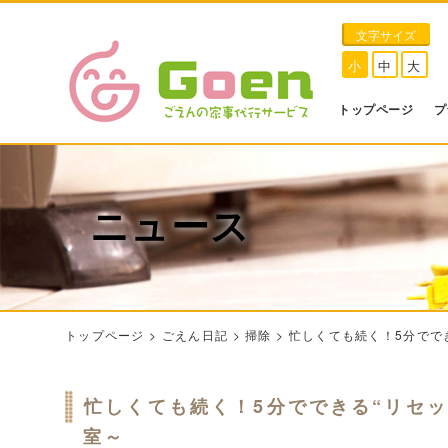
文字サイズ
小
中
大
トップページ
プ
ニュース
トップページ
>
ごえん日記
>
掃除
>
忙しくても続く！5分でで
忙しくても続く！5分でできる“リセ
室～