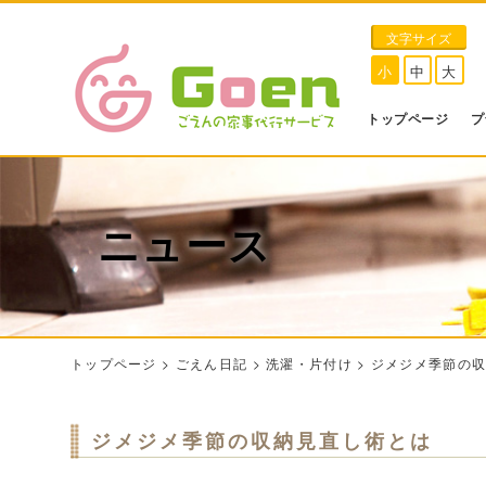
文字サイズ
小
中
大
トップページ
プ
ニュース
トップページ
>
ごえん日記
>
洗濯・片付け
>
ジメジメ季節の
ジメジメ季節の収納見直し術とは