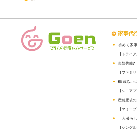
家事代
初めて家
【トライア
夫婦共働
【ファミリ
65歳以
【シニアプ
産前産後
【マミープ
一人暮ら
【シングル