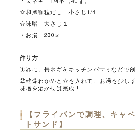
・長ネギ 1/4本（40ｇ）
☆和風顆粒だし 小さじ1/4
☆味噌 大さじ１
・お湯 200㏄
作り方
①器に、長ネギをキッチンバサミなどで
②乾燥わかめと☆を入れて、お湯を少し
味噌を溶かせば完成！
【フライパンで調理、キャ
トサンド】