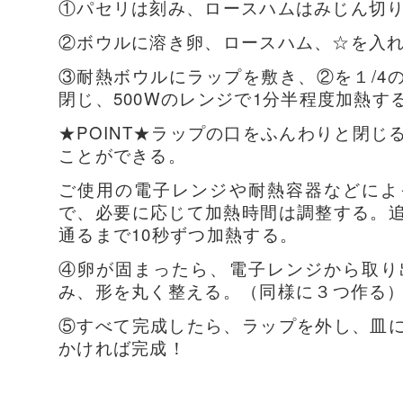
①パセリは刻み、ロースハムはみじん切
②ボウルに溶き卵、ロースハム、☆を入
③耐熱ボウルにラップを敷き、②を１/4
閉じ、500Wのレンジで1分半程度加熱す
★POINT★ラップの口をふんわりと閉
ことができる。
ご使用の電子レンジや耐熱容器などによ
で、必要に応じて加熱時間は調整する。
通るまで10秒ずつ加熱する。
④卵が固まったら、電子レンジから取り
み、形を丸く整える。（
同様に３つ作る
⑤すべて完成したら、ラップを外し、皿
かければ完成！