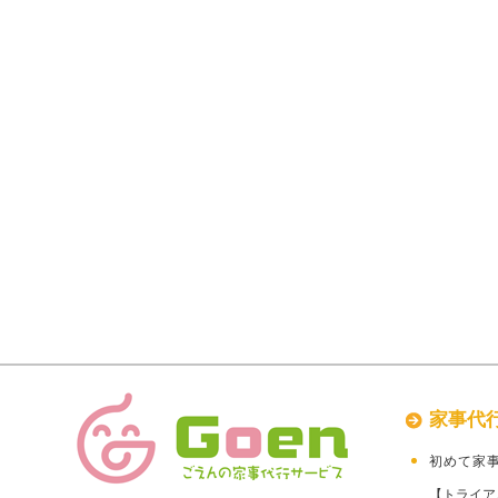
家事代
初めて家
【トライア