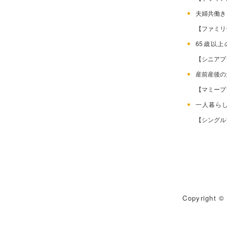
夫婦共働
【ファミリ
65歳以
【シニアプ
産前産後
【マミープ
一人暮ら
【シングル
Copyright © 