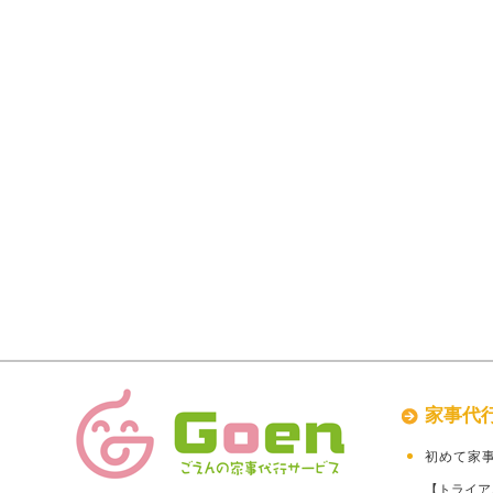
家事代
初めて家
【トライア