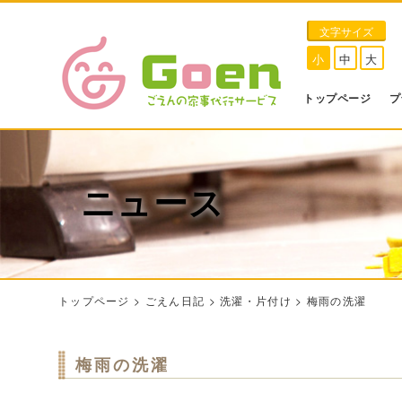
文字サイズ
小
中
大
トップページ
プ
ニュース
トップページ
>
ごえん日記
>
洗濯・片付け
>
梅雨の洗濯
梅雨の洗濯