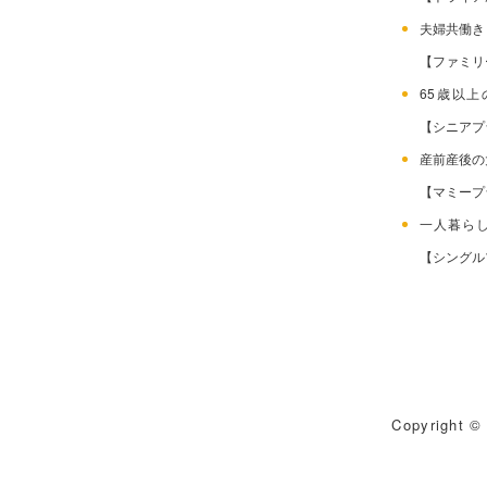
夫婦共働
【ファミリ
65歳以
【シニアプ
産前産後
【マミープ
一人暮ら
【シングル
Copyright © 