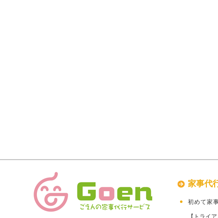
家事代
初めて家
【トライア