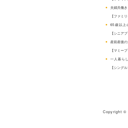
夫婦共働
【ファミリ
65歳以
【シニアプ
産前産後
【マミープ
一人暮ら
【シングル
Copyright © 