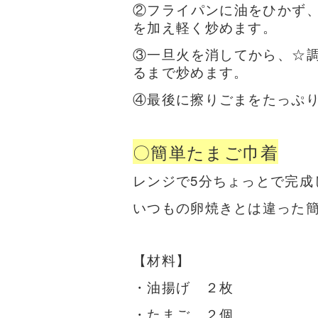
②フライパンに油をひかず
を加え軽く炒めます。
③一旦火を消してから、☆
るまで炒めます。
④最後に擦りごまをたっぷ
〇簡単たまご巾着
レンジで5分ちょっとで完成
いつもの卵焼きとは違った
【材料】
・油揚げ
２枚
・たまご
２個