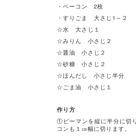
・ベーコン 2枚
・すりごま 大さじ1～２
☆水
大さじ１
☆みりん 小さじ２
☆醤油
小さじ２
☆砂糖
小さじ２
☆ほんだし 小さじ半分
☆ごま油 小さじ１
作り方
①ピーマンを縦に半分に切
コンも１㎝幅に切ります。