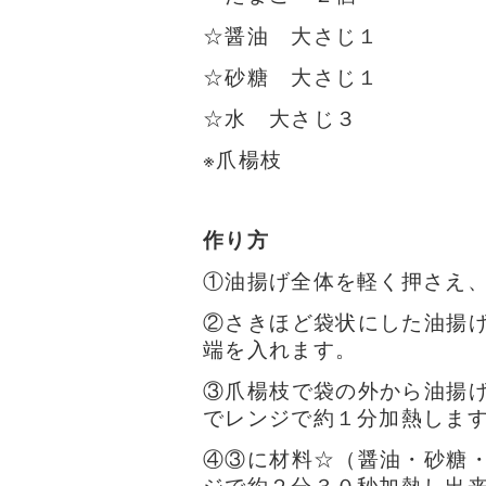
☆醤油
大さじ１
☆砂糖
大さじ１
☆水
大さじ３
※爪楊枝
作り方
①油揚げ全体を軽く押さえ
②さきほど袋状にした油揚
端を入れます。
③爪楊枝で袋の外から油揚
でレンジで約１分加熱しま
④③に材料☆（醤油・砂糖
ジで約２分３０秒加熱し出