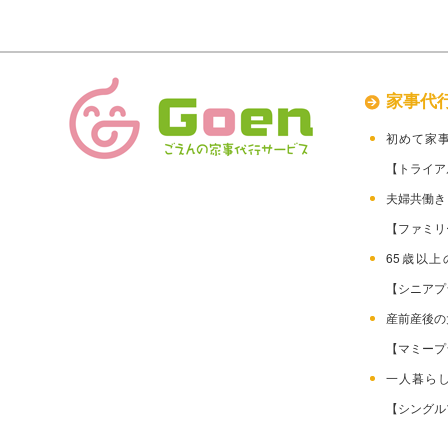
家事代
初めて家
【トライア
夫婦共働
【ファミリ
65歳以
【シニアプ
産前産後
【マミープ
一人暮ら
【シングル