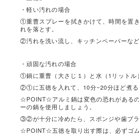
・軽い汚れの場合
①重曹スプレーを拭きかけて、時間を置
れを落とす。
②汚れを洗い流し、キッチンペーパーな
・頑固な汚れの場合
①鍋に重曹（大さじ１）と水（1リットル
②①に五徳を入れて、10分~20分ほど煮
☆POINT☆アルミ鍋は変色の恐れがあ
ーの鍋を使用しましょう。
③②が十分に冷めたら、スポンジや歯ブ
☆POINT☆五徳を取り出す際は、必ずゴ