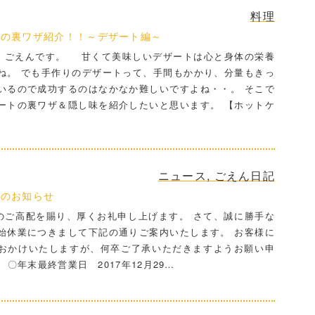
料理
ーの裏ワザ紹介！！～デザート編～
ごえんです。 甘くて美味しいデザートは心と身体の栄養
ね。 でも手作りのデザートって、手間もかかり、分量もきっ
いるので成功するのはなかなか難しいですよね・・。 そこで
ートの裏ワザ＆隠し味を紹介したいと思います。 【ホットケ
ニュース
,
ごえん日記
業のお知らせ
ご高配を賜り、厚くお礼申し上げます。 さて、誠に勝手な
始休業につきまして下記の通りご案内いたします。 お客様に
おかけいたしますが、何卒ご了承いただきますようお願い申
〇年末最終営業日 2017年12月29…