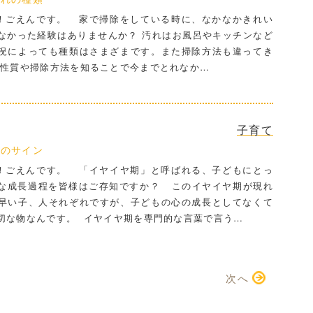
ごえんです。 家で掃除をしている時に、なかなかきれい
なかった経験はありませんか？ 汚れはお風呂やキッチンなど
況によっても種類はさまざまです。また掃除方法も違ってき
の性質や掃除方法を知ることで今までとれなか…
子育て
長のサイン
ごえんです。 「イヤイヤ期」と呼ばれる、子どもにとっ
な成長過程を皆様はご存知ですか？ このイヤイヤ期が現れ
早い子、人それぞれですが、子どもの心の成長としてなくて
切な物なんです。 イヤイヤ期を専門的な言葉で言う…
次へ