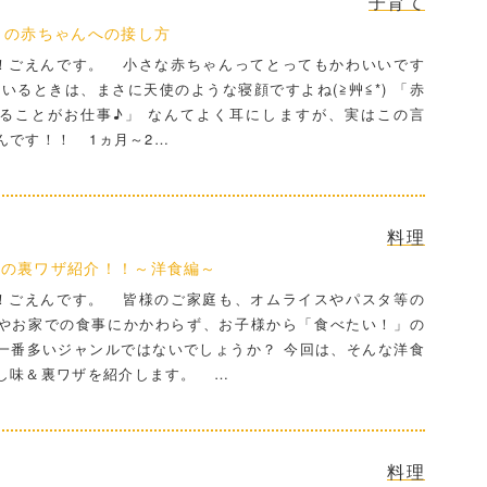
子育て
月の赤ちゃんへの接し方
ごえんです。 小さな赤ちゃんってとってもかわいいです
ているときは、まさに天使のような寝顔ですよね(≧艸≦*) 「赤
ることがお仕事♪」 なんてよく耳にしますが、実はこの言
んです！！ 1ヵ月～2…
料理
ーの裏ワザ紹介！！～洋食編～
ごえんです。 皆様のご家庭も、オムライスやパスタ等の
やお家での食事にかかわらず、お子様から「食べたい！」の
一番多いジャンルではないでしょうか？ 今回は、そんな洋食
し味＆裏ワザを紹介します。 …
料理