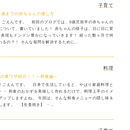
子育て
1歳までの赤ちゃんの接し方
ごえんです。 前回のブログでは、0歳児前半の赤ちゃんの
について、書いていました！ 赤ちゃんの様子は、日に日に変
 表現もドンドン豊かになっていきます！ 経った数ヶ月で何
わるの？！ そんな疑問を解決するために…
料理
ーの裏ワザ紹介！！～和食編～
ごえんです。 日本で生活していると、やはり家庭料理と
・・ 和食のおかずを美味しく作れるだけで、料理上手のイメ
アップしますよね。 今回は、そんな和食メニューの隠し味＆
します。 【生姜焼き】 ・…