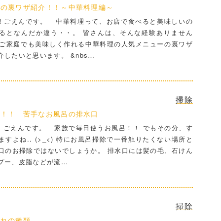
ーの裏ワザ紹介！！～中華料理編～
ごえんです。 中華料理って、お店で食べると美味しいの
るとなんだか違う・・。 皆さんは、そんな経験ありません
ご家庭でも美味しく作れる中華料理の人気メニューの裏ワザ
したいと思います。 &nbs…
掃除
適！！ 苦手なお風呂の排水口
ごえんです。 家族で毎日使うお風呂！！ でもその分、す
すよね.. (>_<) 特にお風呂掃除で一番触りたくない場所と
口のお掃除ではないでしょうか。 排水口には髪の毛、石けん
プー、皮脂などが流…
掃除
汚れの種類