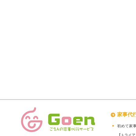
家事代
初めて家
【トライア