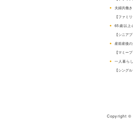
夫婦共働
【ファミリ
65歳以
【シニアプ
産前産後
【マミープ
一人暮ら
【シングル
Copyright © 