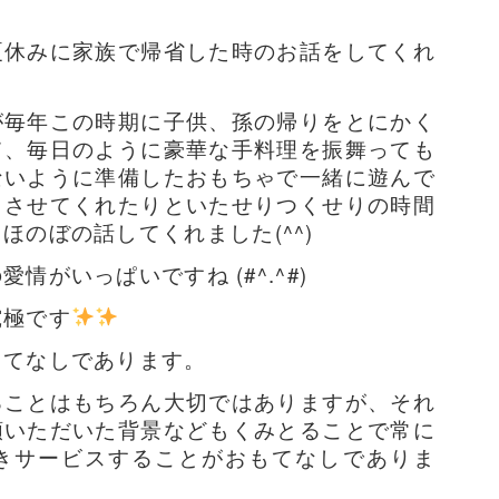
夏休みに家族で帰省した時のお話をしてくれ
が毎年この時期に子供、孫の帰りをとにかく
て、
毎日のように豪華な手料理を振舞っても
ないように準備したおもちゃで一緒に遊んで
もさせてくれたりといたせりつくせりの時間
とほのぼの話してくれました(^^)
がいっぱいですね (#^.^#)
究極です
もてなしであります。
ることはもちろん大切ではありますが、それ
頼いただいた背景などもくみとることで常に
きサービスすることがおもてなしでありま