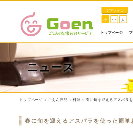
文字サイズ
小
中
大
トップページ
プ
ニュース
トップページ
>
ごえん日記
>
料理
>
春に旬を迎えるアスパラ
春に旬を迎えるアスパラを使った簡単