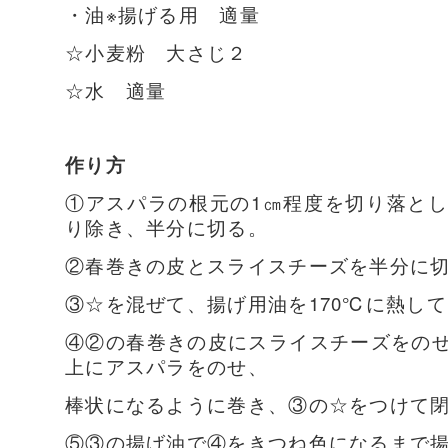
・油※揚げる用 適量
☆小麦粉 大さじ２
☆水 適量
作り方
①アスパラの根元の1㎝程度を切り落と
り除き、半分に切る。
②春巻きの皮とスライスチーズを半分に
③☆を混ぜて、揚げ用油を170℃に熱し
④②の春巻きの皮にスライスチーズをの
上にアスパラをのせ、
棒状になるように巻き、③の☆をつけて閉
⑤③の揚げ油で④をきつね色になるまで