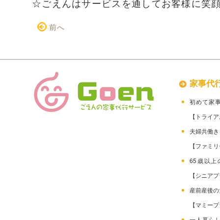
☆ごえんはサービスを通してお客様に笑
前へ
家事代
初めて家
【トライア
夫婦共働
【ファミリ
65歳以
【シニアプ
産前産後
【マミープ
一人暮ら