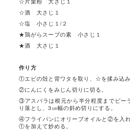
☆片栗粉 大さじ１
☆酒 大さじ１
☆塩 小さじ１/２
★鶏がらスープの素 小さじ１
★酒 大さじ１
作り方
①エビの殻と背ワタを取り、☆を揉み込
②にんにくをみじん切りに切る。
③アスパラは根元から半分程度までピー
り落とし、3㎝幅の斜め切りにする。
④フライパンにオリーブオイルと②を入
①を加えて炒める。