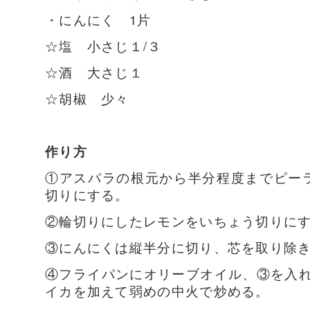
・にんにく 1片
☆塩 小さじ１/３
☆酒 大さじ１
☆胡椒 少々
作り方
①アスパラの根元から半分程度までピー
切りにする。
②輪切りにしたレモンをいちょう切りに
③にんにくは縦半分に切り、芯を取り除
④フライパンにオリーブオイル、③を入
イカを加えて弱めの中火で炒める。