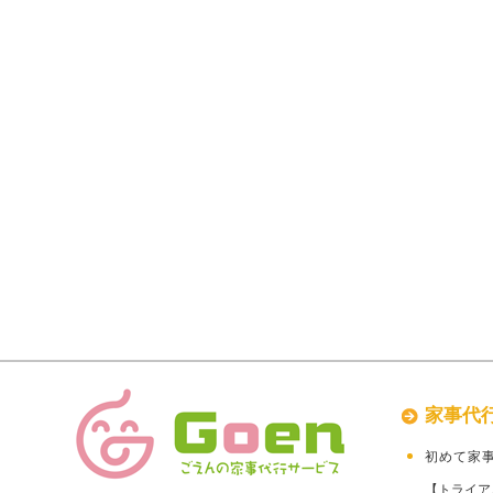
家事代
初めて家
【トライア