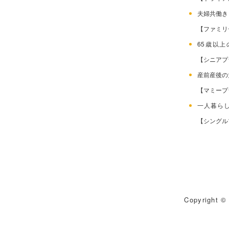
夫婦共働
【ファミリ
65歳以
【シニアプ
産前産後
【マミープ
一人暮ら
【シングル
Copyright © 