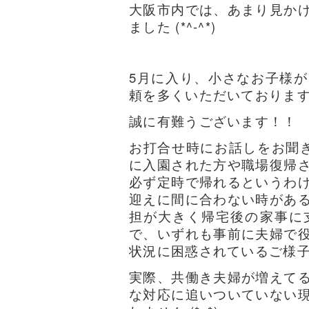
大阪市内では、あまり見か
ました (*^-^*)
5月に入り、小さなお子様
頼を多くいただいておりま
誠に有難うございます！！
お打合せ時にお話しをお聞
に入園された方や職場復帰
必ず定時で帰れるというわ
迎えに間に合わない時があ
担が大きく帰宅後の家事に
で、いずれも事前に夫婦で
状況に困惑されているご様
実際、共働き夫婦が増えて
な対応に追いついていない