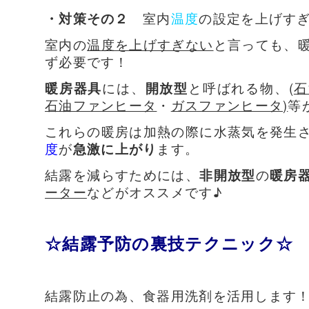
・対策その２
室内
温度
の設定を上げす
室内の
温度を上げすぎない
と言っても、
ず必要です！
暖房器具
には、
開放型
と呼ばれる物、(
石
石油ファンヒータ
・
ガスファンヒータ)
等
これらの暖房は加熱の際に水蒸気を発生
度
が
急激に上がり
ます。
結露を減らすためには、
非開放型
の
暖房
ーター
などがオススメです♪
☆結露予防の裏技テクニック☆
結露防止の為、食器用洗剤を活用します