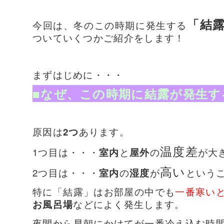
「結
今回は、冬のこの時期に発生する
ついていくつかご紹介をします！
まずはじめに・・・
■なぜ、この時期に結露が発生す
原因は
2つ
あります。
温度差
1つ目は・・・
室内
と
屋外
の
が大
高い
2つ目は・・・
室内
の
湿度
が
という
特に「結露」はお部屋の中でも
一番寒い
お風呂場
などによく発生します。
夜間から早朝にかけて
が一番冷え込む時