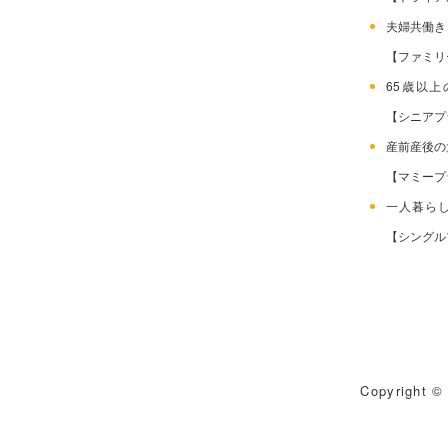
夫婦共働
【ファミリ
65歳以
【シニアプ
産前産後
【マミープ
一人暮ら
【シングル
Copyright © 