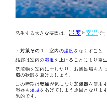
湿度
室温
発生する大きな要因は、
と
で
・
対策その１
室内の
湿度
をなくすこと
結露は室内の
湿度
を上げることにより発
洗濯物を室内に干したり
、お風呂場も
入
湿
の状態を避けましょう。
この時期は
乾燥
が気になり
加湿器
を使用
湿器も
湿度
をあげてしまう原因となりま
果的です。