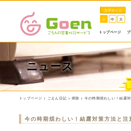
文字サイズ
小
中
大
トップページ
プ
ニュース
トップページ
>
ごえん日記
>
掃除
>
今の時期煩わしい！結露
今の時期煩わしい！結露対策方法と注