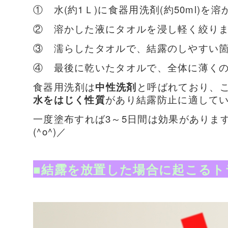
① 水(約1Ｌ)に食器用洗剤(約50ml)を
② 溶かした液にタオルを浸し軽く絞り
③ 濡らしたタオルで、結露のしやすい
④ 最後に乾いたタオルで、全体に薄く
食器用洗剤は
中性洗剤
と呼ばれており、
水をはじく性質
があり結露防止に適して
一度塗布すれば3～5日間は効果がありま
(^o^)／
■結露を放置した場合に起こるト