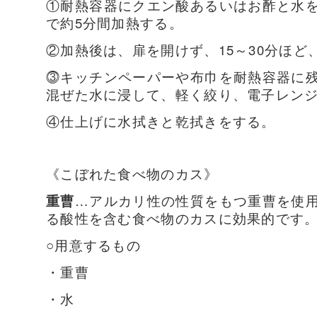
①耐熱容器にクエン酸あるいはお酢と水
で約5分間加熱する。
②加熱後は、扉を開けず、15～30分ほど
⓷キッチンペーパーや布巾を耐熱容器に
混ぜた水に浸して、軽く絞り、電子レン
④仕上げに水拭きと乾拭きをする。
《こぼれた食べ物のカス》
重曹
…アルカリ性の性質をもつ重曹を使
る酸性を含む食べ物のカスに効果的です
○用意するもの
・重曹
・水