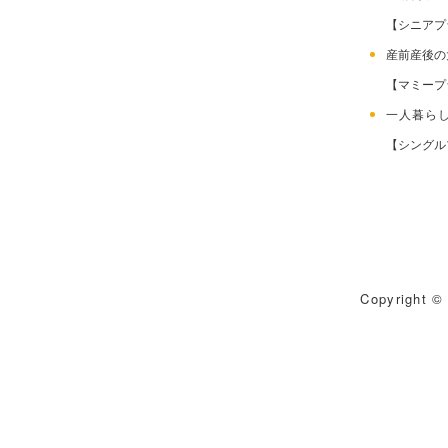
【シニアプ
産前産後
【マミープ
一人暮ら
【シングル
Copyright © 