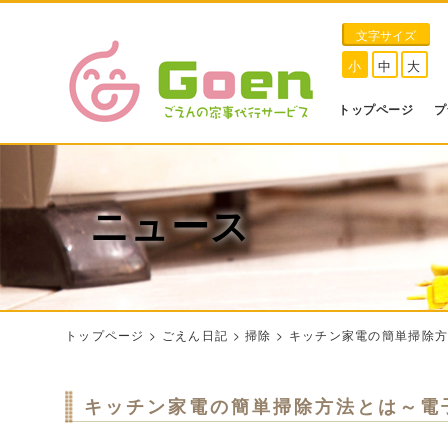
文字サイズ
小
中
大
トップページ
プ
ニュース
トップページ
>
ごえん日記
>
掃除
>
キッチン家電の簡単掃除
キッチン家電の簡単掃除方法とは～電