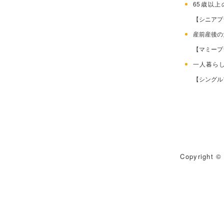
65歳以
【シニアプ
産前産後
【マミープ
一人暮ら
【シングル
Copyright © 