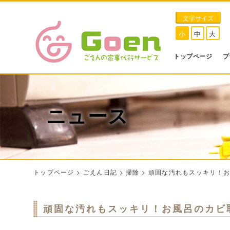
文字サイズ
小
中
大
トップページ
プ
ニュース
トップページ
>
ごえん日記
>
掃除
>
頑固な汚れもスッキリ！
頑固な汚れもスッキリ！お風呂のカビ