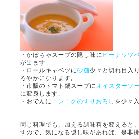
・かぼちゃスープの隠し味に
ピーナッツ
が出ます。
・ロールキャベツに
砂糖
少々と切れ目入
ろやかになります。
・市販のトマト鍋スープに
オイスターソ
に変身します。
・おでんに
ニンニクのすりおろし
を少々
同じ料理でも、加える調味料を変えると
すので、気になる隠し味があれば、是非