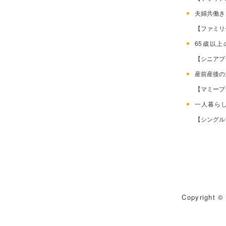
夫婦共働
【ファミリ
65歳以
【シニアプ
産前産後
【マミープ
一人暮ら
【シングル
Copyright © 