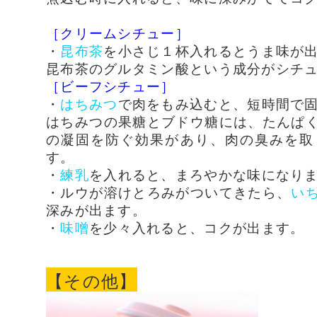
［クリームシチュー］
・
昆布茶
を小さじ１杯入れるとうま味が
昆布茶のグルタミン酸という成分がシチ
［ビーフシチュー］
・
はちみつ
で肉をもみ込むと、短時間で
はちみつの果糖とブドウ糖には、たんぱ
の凝固を防ぐ効果があり、肉の臭みを取
す。
・
練乳
を入れると、まろやかな味になり
・ルウが溶けとろみがついてきたら、
い
深みが出ます。
・
味噌
を少々入れると、コクが出ます。
【その他】