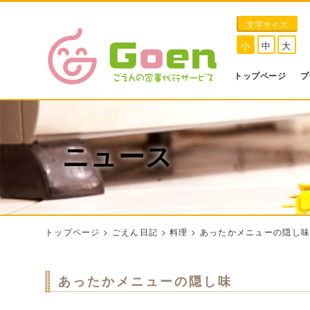
文字サイズ
小
中
大
トップページ
プ
ニュース
トップページ
>
ごえん日記
>
料理
>
あったかメニューの隠し
あったかメニューの隠し味