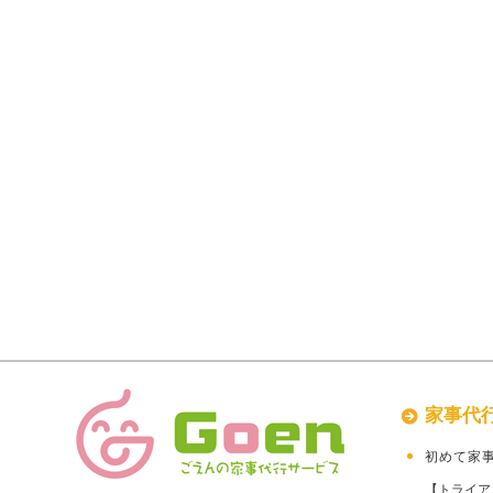
家事代
初めて家
【トライア