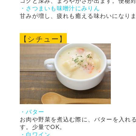
コクと深み、まろやかさが出ます。便秘対
・さつまいも味噌汁にみりん
甘みが増し、疲れも癒える味わいになり
【シチュー】
・バター
お肉や野菜を煮込む際に、バターを入れ
す。少量でOK。
・白ワイン