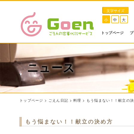
文字サイズ
小
中
大
トップページ
プ
ニュース
トップページ
>
ごえん日記
>
料理
>
もう悩まない！！献立の
もう悩まない！！献立の決め方