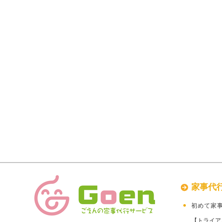
家事代
初めて家
【トライア