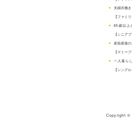
夫婦共働
【ファミリ
65歳以
【シニアプ
産前産後
【マミープ
一人暮ら
【シングル
Copyright © 