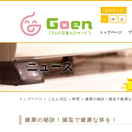
文字サイズ
小
中
大
トップページ
プ
ニュース
トップページ
>
ごえん日記
>
料理
>
健康の秘訣！減塩で健康
健康の秘訣！減塩で健康な体を！