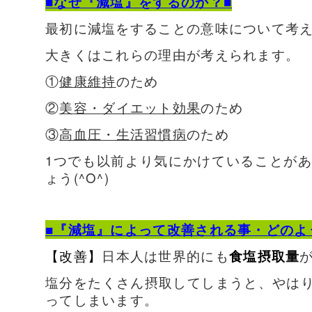
■なぜ『減塩』をするのか？■
最初に減塩をすることの意味について考
大きくはこれらの理由が考えられます。
①
健康維持
のため
②
美容・ダイエット効果
のため
③
高血圧・生活習慣病
のため
1つでも以前より気にかけていることが
ょう(^O^)
■『減塩』によって改善される事・どのよ
【改善】
日本人は世界的にも
食塩摂取量
塩分をたくさん摂取してしまうと、やは
ってしまいます。