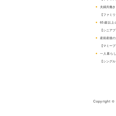
夫婦共働
【ファミリ
65歳以
【シニアプ
産前産後
【マミープ
一人暮ら
【シングル
Copyright © 