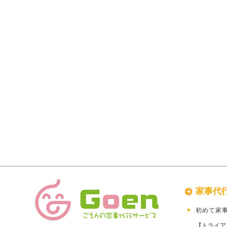
家事代
初めて家
【トライア