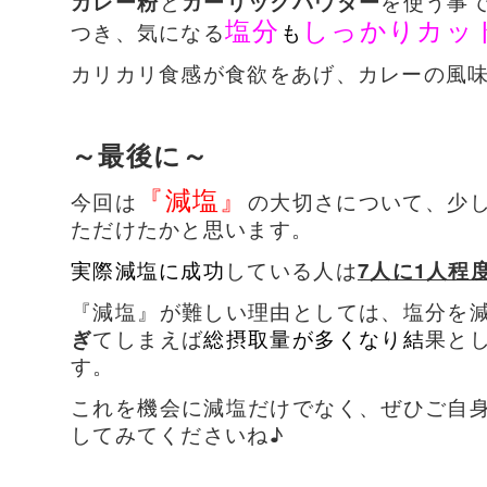
カレー粉
と
ガーリックパウダー
を使う事
塩分
しっかりカッ
つき、気になる
も
カリカリ食感が食欲をあげ、カレーの風味が
～最後に～
『減塩』
今回は
の大切さについて、少
ただけたかと思います。
実際減塩に成功
している人は
7人に1人程
『減塩』が難しい理由としては、塩分を
ぎ
てしまえば
総摂取量が多くなり結
果と
す。
これを機会に減塩だけでなく、ぜひご自
してみてくださいね♪