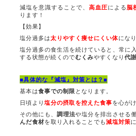
減塩を意識することで、
高血圧
による
脳
ります！
【効果】
塩分過多は
太りやすく痩せにくい体
にな
塩分過多の食生活を続けていると、常に
する状態が続くので
むくみ
やすくなり
代
■具体的な『減塩』対策とは？■
基本は
食事での制限
となります。
日頃より
塩分の摂取を控えた食事
を心が
その他にも、
調理法
や塩分を排出させる
んだ食材
を取り入れることでも
減塩対策