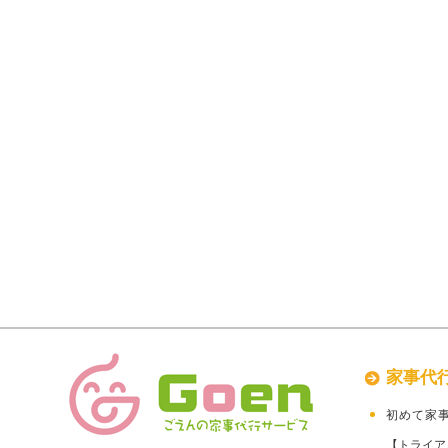
家事代
初めて家
【トライア