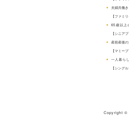
夫婦共働
【ファミリ
65歳以
【シニアプ
産前産後
【マミープ
一人暮ら
【シングル
Copyright © 