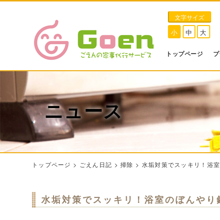
文字サイズ
小
中
大
トップページ
プ
ニュース
トップページ
>
ごえん日記
>
掃除
>
水垢対策でスッキリ！浴
水垢対策でスッキリ！浴室のぼんやり