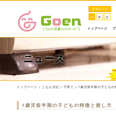
文字サイズ
小
中
大
トップページ
プ
ニュース
トップページ
>
ごえん日記
>
子育て
>
1歳児前半期の子どもの
1歳児前半期の子どもの特徴と接し方