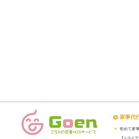
家事代
初めて家
【トライア