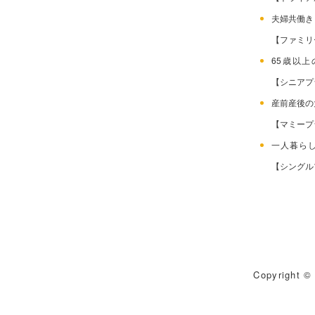
夫婦共働
【ファミリ
65歳以
【シニアプ
産前産後
【マミープ
一人暮ら
【シングル
Copyright © 