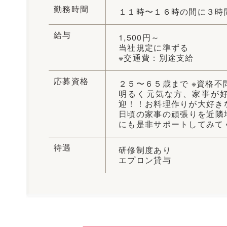
勤務時間
１１時〜１６時の間に３時
給与
1,500円～
当社規定に準ずる
※交通費：別途支給
応募資格
２５〜６５歳まで ※資格不
明るく元気な方、家事が
迎！！お料理作りが大好き
日頃の家事の頑張りを近隣
にも是非サポートしてみて
待遇
研修制度あり
エプロン貸与