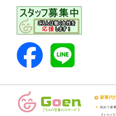
家事代
初めて家
【トライア