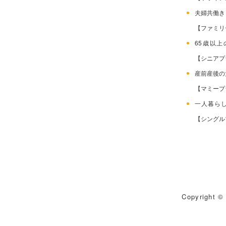
夫婦共働
【ファミリ
65歳以
【シニアプ
産前産後
【マミープ
一人暮ら
【シングル
Copyright © 