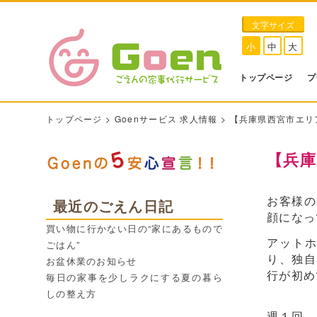
文字サイズ
小
中
大
トップページ
プ
トップページ
>
Goenサービス 求人情報
>
【兵庫県西宮市エリ
【兵庫
お客様の
最近のごえん日記
顔になっ
買い物に行かない日の“家にあるもので
アットホ
ごはん”
り、独自
お盆休業のお知らせ
行が初め
毎日の家事を少しラクにする夏の暮ら
しの整え方
週１回、