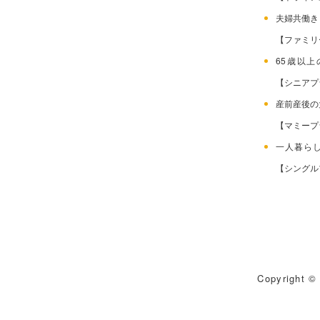
夫婦共働
【ファミリ
65歳以
【シニアプ
産前産後
【マミープ
一人暮ら
【シングル
Copyright © 