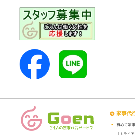
家事代
初めて家
【トライア